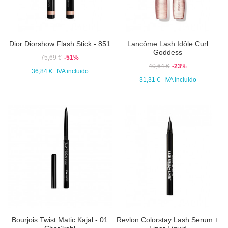
Dior Diorshow Flash Stick - 851
Lancôme Lash Idôle Curl
Goddess
75,69 €
-51%
40,64 €
-23%
36,84 €
IVA incluido
31,31 €
IVA incluido
Bourjois Twist Matic Kajal - 01
Revlon Colorstay Lash Serum +