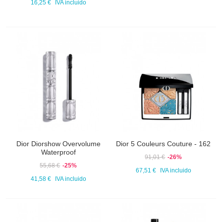
16,25 €
IVA incluido
Dior Diorshow Overvolume
Dior 5 Couleurs Couture - 162
Waterproof
91,01 €
-26%
55,68 €
-25%
67,51 €
IVA incluido
41,58 €
IVA incluido