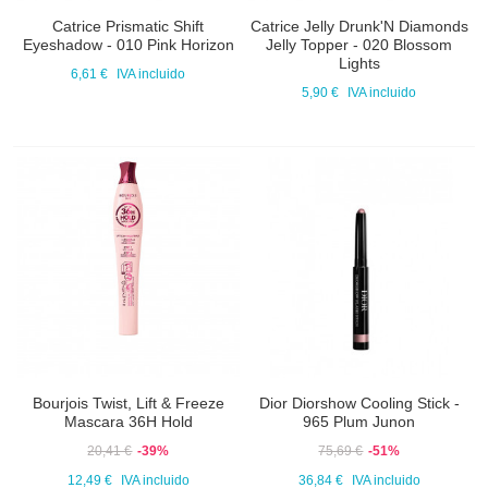
Catrice Prismatic Shift
Catrice Jelly Drunk'N Diamonds
Eyeshadow - 010 Pink Horizon
Jelly Topper - 020 Blossom
Lights
6,61 €
IVA incluido
5,90 €
IVA incluido
Bourjois Twist, Lift & Freeze
Dior Diorshow Cooling Stick -
Mascara 36H Hold
965 Plum Junon
20,41 €
-39%
75,69 €
-51%
12,49 €
IVA incluido
36,84 €
IVA incluido