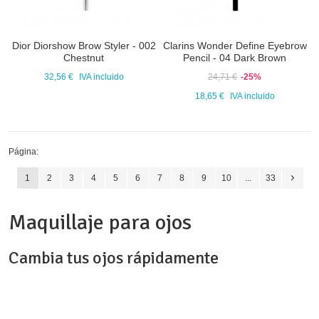
Dior Diorshow Brow Styler - 002
Clarins Wonder Define Eyebrow
Chestnut
Pencil - 04 Dark Brown
32,56 €
IVA incluido
24,71 €
-25%
18,65 €
IVA incluido
Página:
1
2
3
4
5
6
7
8
9
10
...
33
Maquillaje para ojos
Cambia tus ojos rápidamente