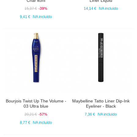
Char’kohl
Liner Liquid
15,37 €
-39%
14,14 €
IVA incluido
9,41 €
IVA incluido
Bourjois Twist Up The Volume -
Maybelline Tatto Liner Dip-Ink
03 Ultra blue
Eyeliner - Black
20,21 €
-57%
7,36 €
IVA incluido
8,77 €
IVA incluido