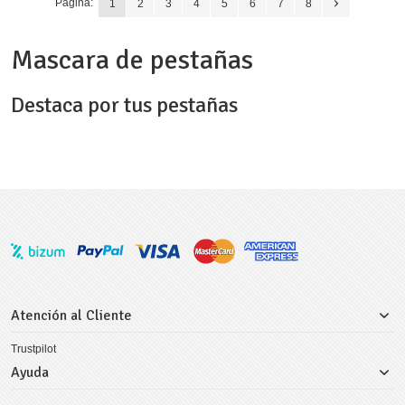
Página:
1
2
3
4
5
6
7
8
Mascara de pestañas
Destaca por tus pestañas
Atención al Cliente
Trustpilot
Ayuda