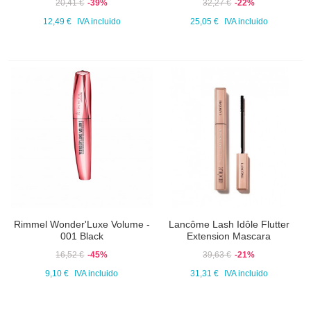
20,41 €
-39%
32,27 €
-22%
12,49 €
IVA incluido
25,05 €
IVA incluido
Rimmel Wonder'Luxe Volume -
Lancôme Lash Idôle Flutter
001 Black
Extension Mascara
16,52 €
-45%
39,63 €
-21%
9,10 €
IVA incluido
31,31 €
IVA incluido