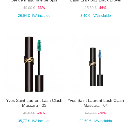
Set de maquillaje de ojos
Lash Era - 002 Black Brown
40,00 €
-33%
15,69 €
-46%
26,64 €
IVA incluido
8,40 €
IVA incluido
Yves Saint Laurent Lash Clash
Yves Saint Laurent Lash Clash
Mascara - 03
Mascara - 04
46,87 €
-24%
42,23 €
-20%
35,77 €
IVA incluido
33,60 €
IVA incluido