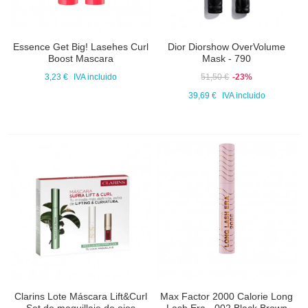
Essence Get Big! Lasehes Curl
Dior Diorshow OverVolume
Boost Mascara
Mask - 790
3,23 €
IVA incluido
51,50 €
-23%
39,69 €
IVA incluido
Clarins Lote Máscara Lift&Curl
Max Factor 2000 Calorie Long