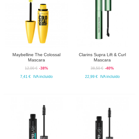
Maybelline The Colossal
Clarins Supra Lift & Curl
Mascara
Mascara
12,00 €
-38%
38,50 €
-40%
7,41 €
IVA incluido
22,99 €
IVA incluido