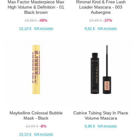
Max Factor Masterpiece Max
Rimmel Kind & Free Lash
High Volume & Definition - 01
Loader Mascara - 003
Black brown
Aubergine
19,38 €
-48%
15,49 €
-37%
10,10 €
IVA incluido
9,81 €
IVA incluido
Maybelline Colossal Bubble
Catrice Tubing Stay In Place
Mask - Black
Volume Mascara
10,99 €
-8%
6,96 €
IVA incluido
10,10 €
IVA incluido