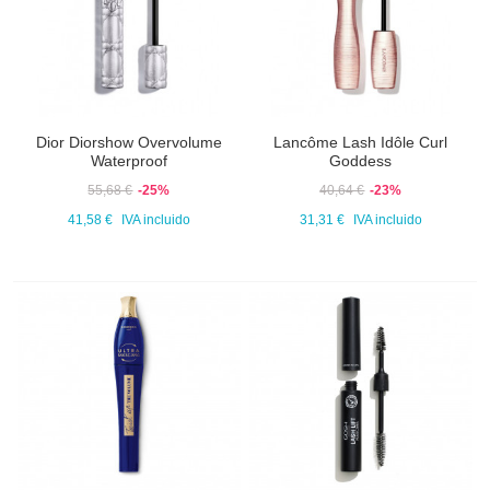
Dior Diorshow Overvolume
Lancôme Lash Idôle Curl
Waterproof
Goddess
55,68 €
-25%
40,64 €
-23%
41,58 €
IVA incluido
31,31 €
IVA incluido