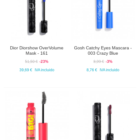
Dior Diorshow OverVolume
Gosh Catchy Eyes Mascara -
Mask - 161
003 Crazy Blue
51,50 €
-23%
8,99 €
-3%
39,69 €
IVA incluido
8,76 €
IVA incluido