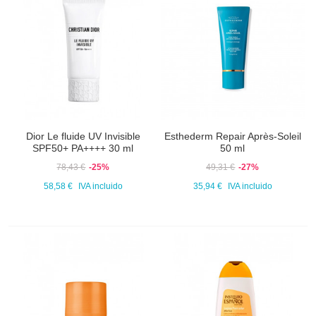
Dior Le fluide UV Invisible
Esthederm Repair Après-Soleil
SPF50+ PA++++ 30 ml
50 ml
78,43 €
-25%
49,31 €
-27%
58,58 €
IVA incluido
35,94 €
IVA incluido