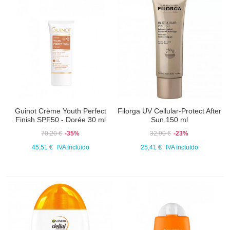
Guinot Crème Youth Perfect
Filorga UV Cellular-Protect After
Finish SPF50 - Dorée 30 ml
Sun 150 ml
70,20 €
-35%
32,90 €
-23%
45,51 €
IVA incluido
25,41 €
IVA incluido