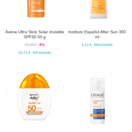
Avène Ultra Stick Solar Invisible
Instituto Español After Sun 300
SPF50 50 g
ml
25,90 €
-8%
4,13 €
IVA incluido
23,72 €
IVA incluido