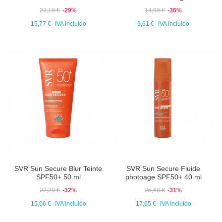
22,19 €
-29%
14,99 €
-36%
15,77 €
IVA incluido
9,61 €
IVA incluido
SVR Sun Secure Blur Teinte
SVR Sun Secure Fluide
SPF50+ 50 ml
photoage SPF50+ 40 ml
22,29 €
-32%
25,68 €
-31%
15,06 €
IVA incluido
17,65 €
IVA incluido