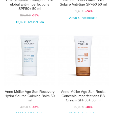
Uriage Hyseac 3-Regul+ Soin
Darphin Soleil Plaisir Soin
global anti-imperfections
Solaire Anti-âge SPF50 50 ml
SPF50+ 50 ml
39,40 €
-24%
22,50 €
-38%
29,98 €
IVA incluido
13,89 €
IVA incluido
Anne Möller Age Sun Recovery
Anne Möller Age Sun Resist
Hydra Source Calming Balm 50
Conceals Imperfections BB
ml
Cream SPF50+ 50 ml
30,00 €
-46%
40,00 €
-48%