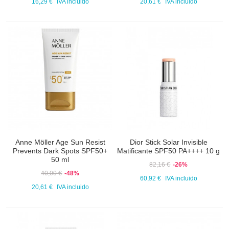
16,29 €
IVA incluido
20,61 €
IVA incluido
Anne Möller Age Sun Resist
Dior Stick Solar Invisible
Prevents Dark Spots SPF50+
Matificante SPF50 PA++++ 10 g
50 ml
82,16 €
-26%
40,00 €
-48%
60,92 €
IVA incluido
20,61 €
IVA incluido