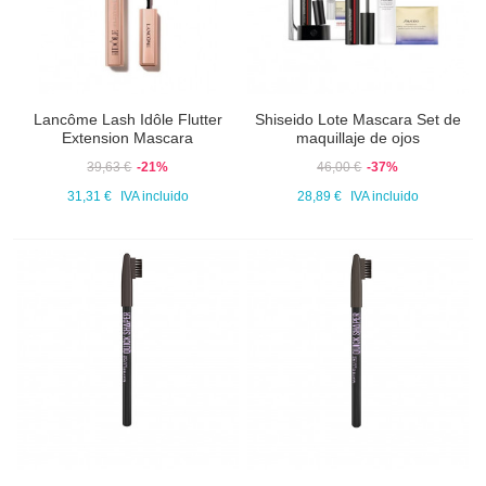
Lancôme Lash Idôle Flutter
Shiseido Lote Mascara Set de
Extension Mascara
maquillaje de ojos
39,63 €
-21%
46,00 €
-37%
31,31 €
IVA incluido
28,89 €
IVA incluido