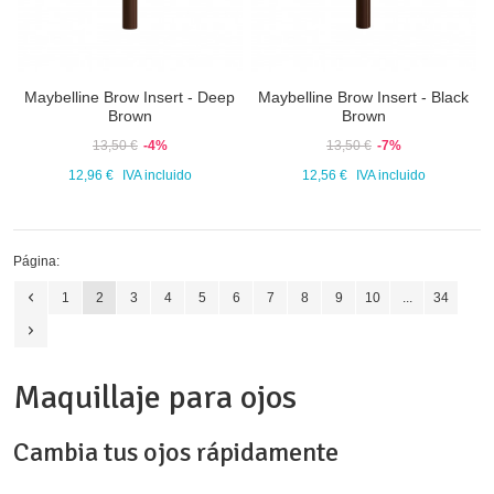
Maybelline Brow Insert - Deep
Maybelline Brow Insert - Black
Brown
Brown
13,50 €
-4%
13,50 €
-7%
12,96 €
IVA incluido
12,56 €
IVA incluido
Página:
1
2
3
4
5
6
7
8
9
10
...
34
Maquillaje para ojos
Cambia tus ojos rápidamente