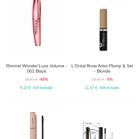
Rimmel Wonder'Luxe Volume -
L'Oréal Brow Artist Plump & Set
001 Black
- Blonde
16,52 €
-45%
12,02 €
-5%
9,10 €
IVA incluido
11,47 €
IVA incluido