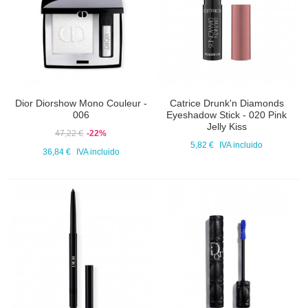
Dior Diorshow Mono Couleur -
Catrice Drunk'n Diamonds
006
Eyeshadow Stick - 020 Pink
Jelly Kiss
47,22 €
-22%
5,82 €
IVA incluido
36,84 €
IVA incluido