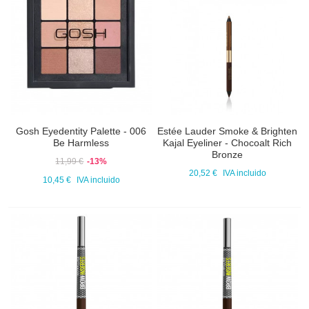
Gosh Eyedentity Palette - 006
Estée Lauder Smoke & Brighten
Be Harmless
Kajal Eyeliner - Chocoalt Rich
Bronze
11,99 €
-13%
20,52 €
IVA incluido
10,45 €
IVA incluido