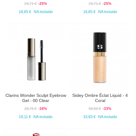
24,71 €
-25%
24,71 €
-25%
18,65 €
IVA incluido
18,65 €
IVA incluido
Clarins Wonder Sculpt Eyebrow
Sisley Ombre Éclat Liquid - 4
Gel - 00 Clear
Coral
28,75 €
-34%
50,50 €
-33%
19,11 €
IVA incluido
33,93 €
IVA incluido