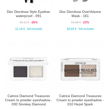
Dior Diorshow Stylo Eyeliner
Dior Diorshow OverVolume
waterproof - 091
Mask - 161
42,11 €
-26%
51,50 €
-23%
31,18 €
IVA incluido
39,69 €
IVA incluido
Catrice Diamond Treasures
Catrice Diamond Treasures
Cream to powder eyeshadow -
Cream to powder eyeshadow -
030 Smokey Diamond
010 Hazel Spark