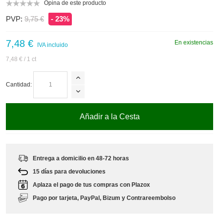
Opina de este producto
PVP:
9,75 €
- 23%
7,48 €
En existencias
IVA incluido
7,48 €
/ 1 ct
Cantidad:
Añadir a la Cesta
Entrega a domicilio en 48-72 horas
15 días para devoluciones
Aplaza el pago de tus compras con Plazox
Pago por tarjeta, PayPal, Bizum y Contrareembolso