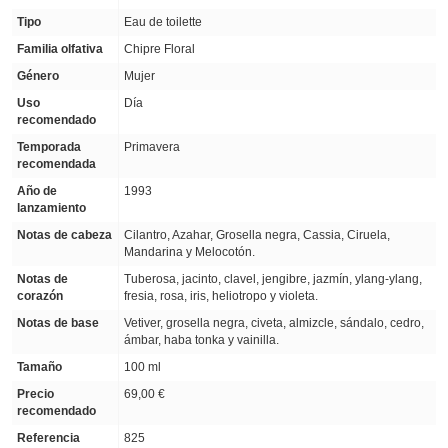
Tipo
Eau de toilette
Familia olfativa
Chipre Floral
Género
Mujer
Uso
Día
recomendado
Temporada
Primavera
recomendada
Año de
1993
lanzamiento
Notas de cabeza
Cilantro, Azahar, Grosella negra, Cassia, Ciruela,
Mandarina y Melocotón.
Notas de
Tuberosa, jacinto, clavel, jengibre, jazmín, ylang-ylang,
corazón
fresia, rosa, iris, heliotropo y violeta.
Notas de base
Vetiver, grosella negra, civeta, almizcle, sándalo, cedro,
ámbar, haba tonka y vainilla.
Tamaño
100 ml
Precio
69,00 €
recomendado
Referencia
825