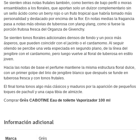
Se sienten otras notas frutales también, como berries de bajo perfil o moras
ensamblados a los florales, que aportan solo un dulzor complementario sin
un sello ácido como un berry rojo o un fruto tropical que habría tomado más
personalidad y destacado por encima de la flor. En notas medias la fragancia
pasa a notas más obvias de tuberosa con ylang-ylang, como si fuese la
porción frutosa fresca del Organza de Givenchy.
Se sienten tonos florales adicionales densos de fondo y un poco más
ásperos, que pueden coincidir con el jacinto o el cardamomo. Al seguir
oliendo se percibe una veta especiada en segundo plano, de la línea del
jengibre con el cardamomo, pero luego vuelve al floral de tuberosa en estilo
joven.
Hacia las notas de base el perfume mantiene la misma estructura floral dulce,
con un primer golpe del lirio de jengibre blanco que después se funde en
tuberosa fresca y con tonos frutales.
El final toma tonos algo más clásicos y maduros por la aparición de pequeños
toques de pachulí y una capa tibia de almizcle.
Comprar
Grès CABOTINE Eau de toilette Vaporizador 100 ml
Información adicional
Marca
Grès