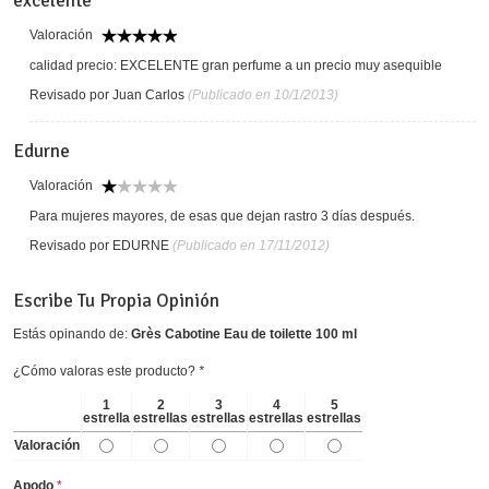
excelente
Valoración
calidad precio: EXCELENTE gran perfume a un precio muy asequible
Revisado por Juan Carlos
(Publicado en 10/1/2013)
Edurne
Valoración
Para mujeres mayores, de esas que dejan rastro 3 días después.
Revisado por EDURNE
(Publicado en 17/11/2012)
Escribe Tu Propia Opinión
Estás opinando de:
Grès Cabotine Eau de toilette 100 ml
¿Cómo valoras este producto?
*
1
2
3
4
5
estrella
estrellas
estrellas
estrellas
estrellas
Valoración
Apodo