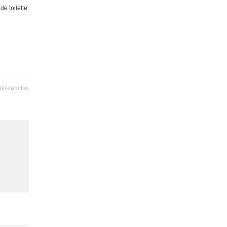
e toilette
existencias