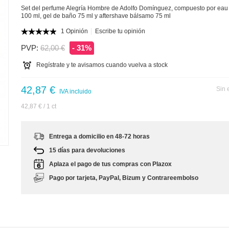
Set del perfume Alegría Hombre de Adolfo Domínguez, compuesto por eau d
100 ml, gel de baño 75 ml y aftershave bálsamo 75 ml
1 Opinión
Escribe tu opinión
PVP:
62,00 €
- 31%
Regístrate y te avisamos cuando vuelva a stock
42,87 €
Sin 
IVA incluido
42,87 €
/ 1 ct
m
Entrega a domicilio en 48-72 horas
15 días para devoluciones
Aplaza el pago de tus compras con Plazox
Pago por tarjeta, PayPal, Bizum y Contrareembolso