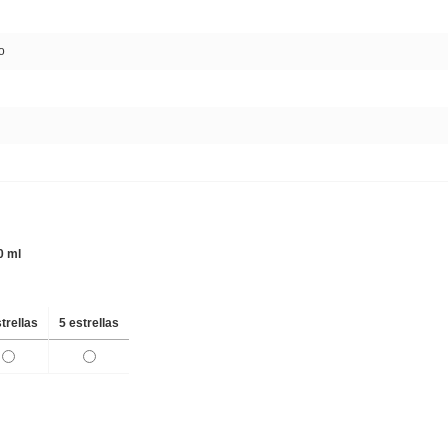
o
0 ml
strellas
5 estrellas