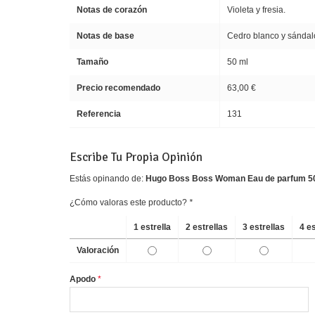
Notas de corazón
Violeta y fresia.
Notas de base
Cedro blanco y sándal
Tamaño
50 ml
Precio recomendado
63,00 €
Referencia
131
Escribe Tu Propia Opinión
Estás opinando de:
Hugo Boss Boss Woman Eau de parfum 5
¿Cómo valoras este producto?
*
1 estrella
2 estrellas
3 estrellas
4 e
Valoración
Apodo