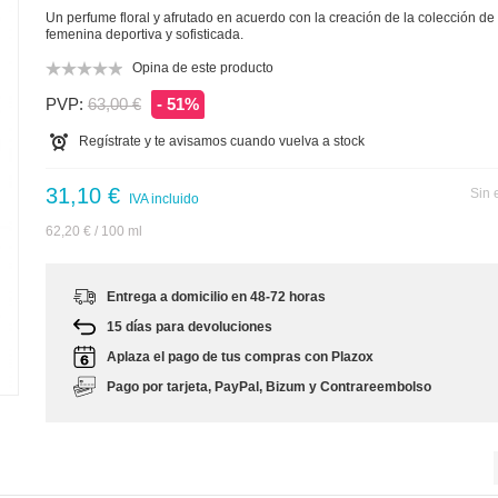
Un perfume floral y afrutado en acuerdo con la creación de la colección d
femenina deportiva y sofisticada.
Opina de este producto
PVP:
63,00 €
- 51%
Regístrate y te avisamos cuando vuelva a stock
31,10 €
Sin 
IVA incluido
62,20 €
/ 100 ml
Entrega a domicilio en 48-72 horas
15 días para devoluciones
Aplaza el pago de tus compras con Plazox
m
Pago por tarjeta, PayPal, Bizum y Contrareembolso