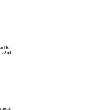
Lacoste Pour
Femme Eau de
parfum 50 ml
29,35 €
for Her
e 50 ml
a creación